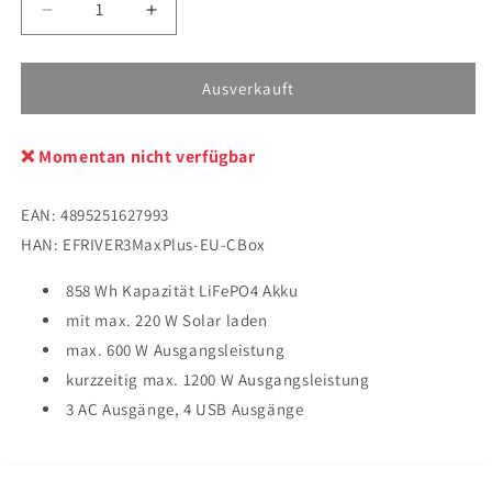
Verringere
Erhöhe
die
die
Menge
Menge
für
für
Ausverkauft
EcoFlow
EcoFlow
River
River
❌ Momentan nicht verfügbar
3
3
Max
Max
Plus
Plus
EAN:
4895251627993
HAN:
EFRIVER3MaxPlus-EU-CBox
858 Wh Kapazität LiFePO4 Akku
mit max. 220 W Solar laden
max. 600 W Ausgangsleistung
kurzzeitig max. 1200 W Ausgangsleistung
3 AC Ausgänge, 4 USB Ausgänge